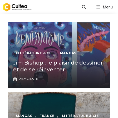
Aller
Menu
au
contenu
LITTÉRATURE & CIE
,
MANGAS
Jim Bishop : le plaisir de dessiner
et de se réinventer
2025-02-01
MANGAS
,
FRANCE
,
LITTÉRATURE & CIE
,