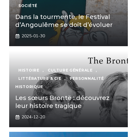
SOCIÉTÉ
Dans la tourmente, le Festival
d’Angoulême se doit d’évoluer
2025-01-30
HISTOIRE
,
CULTURE GÉNÉRALE
,
LITTÉRATURE & CIE
,
PERSONNALITÉ
HISTORIQUE
Les sœurs Brontë : découvrez
leur histoire tragique
2024-12-20