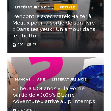
LITTÉRATURE & CIE
,
LIFESTYLE
Rencontre avec Marek Halter à
Meaux pour la sortie de son livre
« Dans tes yeux : Un amour dans
le ghetto »
2024-05-27
MANGAS
,
ASIE
,
LITTÉRATURE & CIE
« The JOJOLands » : la 9ème
partie de « JoJo’s Bizarre
Adventure » arrive au printemps
2024-03-05