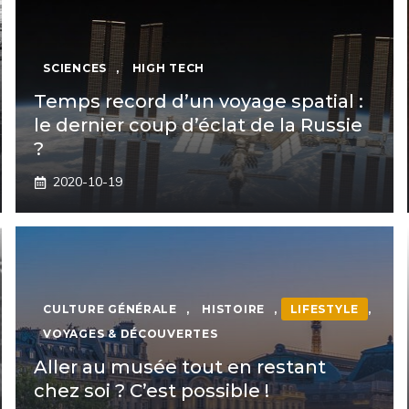
SCIENCES
,
HIGH TECH
Temps record d’un voyage spatial :
le dernier coup d’éclat de la Russie
?
2020-10-19
CULTURE GÉNÉRALE
,
HISTOIRE
,
LIFESTYLE
,
VOYAGES & DÉCOUVERTES
Aller au musée tout en restant
chez soi ? C’est possible !