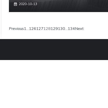
2020-10-13
Previous
1
…
126
127
128
129
130
…
134
Next