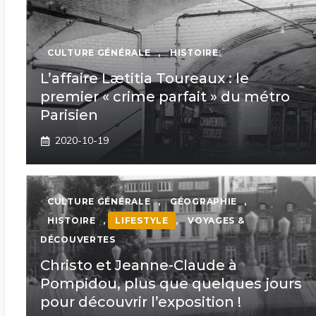
CULTURE GÉNÉRALE
,
HISTOIRE
L’affaire Lætitia Toureaux : le
premier « crime parfait » du métro
Parisien
2020-10-19
CULTURE GÉNÉRALE
,
GÉOGRAPHIE
,
HISTOIRE
,
LIFESTYLE
,
VOYAGES &
DÉCOUVERTES
Christo et Jeanne-Claude à
Pompidou, plus que quelques jours
pour découvrir l’exposition !