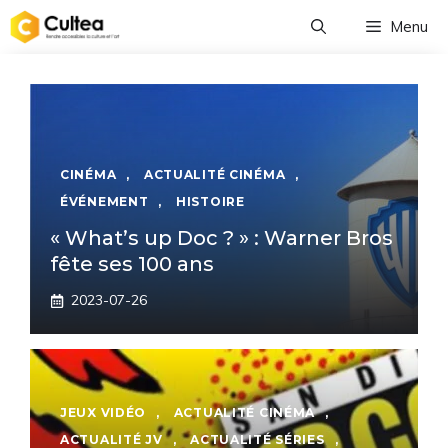
Aller
Menu
au
contenu
CINÉMA
,
ACTUALITÉ CINÉMA
,
ÉVÉNEMENT
,
HISTOIRE
« What’s up Doc ? » : Warner Bros
fête ses 100 ans
2023-07-26
JEUX VIDÉO
,
ACTUALITÉ CINÉMA
,
ACTUALITÉ JV
,
ACTUALITÉ SÉRIES
,