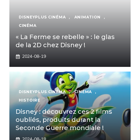
DISNEYPLUS CINÉMA
,
ANIMATION
,
CINÉMA
« La Ferme se rebelle » : le glas
de la 2D chez Disney !
2024-08-19
DISNEYPLUS CINÉMA
,
CINÉMA
,
HISTOIRE
Disney : découvrez ces 2 films
oubliés, produits durant la
Seconde Guerre mondiale !
2024-08-18