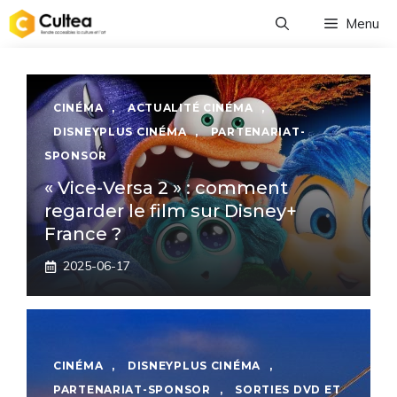
Aller
Menu
au
contenu
CINÉMA
,
ACTUALITÉ CINÉMA
,
DISNEYPLUS CINÉMA
,
PARTENARIAT-
SPONSOR
« Vice-Versa 2 » : comment
regarder le film sur Disney+
France ?
2025-06-17
CINÉMA
,
DISNEYPLUS CINÉMA
,
PARTENARIAT-SPONSOR
,
SORTIES DVD ET