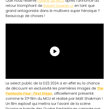
Que nous réserve
l’avenir du MCU
après l’annonce du
retour triomphant de
Robert Downey Jr
en tant que
grand antagoniste dans le multivers super héroïque ?
Beaucoup de choses !
Le select public de la D23 2024 a en effet eu la chance
de découvrir en exclusivité les premières images de
The
Fantastic Four : First Steps,
officiellement présenté
comme le 37ᵉ film du MCU et réalisé par Matt Shakman !
Un film explosif qui mettra sur l’avant de la scène
l’iconique bande des
Quatre Fantastiques
campée par