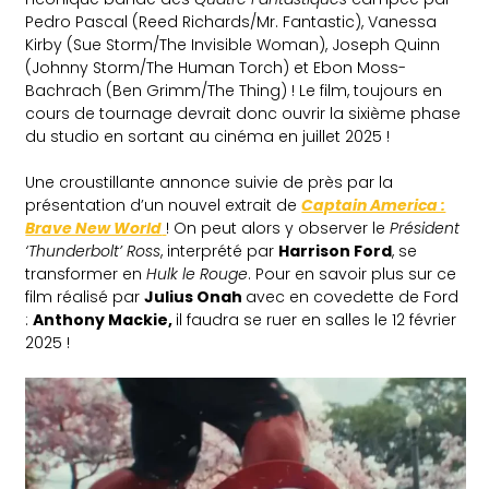
Pedro Pascal (Reed Richards/Mr. Fantastic), Vanessa
Kirby (Sue Storm/The Invisible Woman), Joseph Quinn
(Johnny Storm/The Human Torch) et Ebon Moss-
Bachrach (Ben Grimm/The Thing) ! Le film, toujours en
cours de tournage devrait donc ouvrir la sixième phase
du studio en sortant au cinéma en juillet 2025 !
Une croustillante annonce suivie de près par la
présentation d’un nouvel extrait de
Captain America :
Brave New World
! On peut alors y observer le
Président
‘Thunderbolt’ Ross
, interprété par
Harrison Ford
, se
transformer en
Hulk le Rouge
. Pour en savoir plus sur ce
film réalisé par
Julius Onah
avec en covedette de Ford
:
Anthony Mackie,
il faudra se ruer en salles le 12 février
2025 !