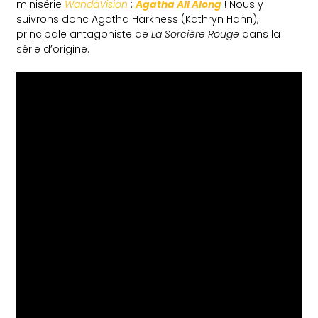
minisérie
WandaVision
:
Agatha All Along
! Nous y
suivrons donc Agatha Harkness (Kathryn Hahn),
principale antagoniste de
La Sorcière Rouge
dans la
série d’origine.