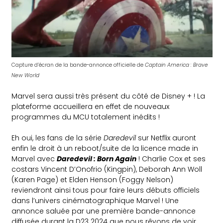
Capture d’écran de la bande-annonce officielle de
Captain America : Brave
New World
Marvel sera aussi très présent du côté de Disney + ! La
plateforme accueillera en effet de nouveaux
programmes du MCU totalement inédits !
Eh oui, les fans de la série
Daredevil
sur Netflix auront
enfin le droit à un reboot/suite de la licence made in
Marvel avec
Daredevil : Born Again
! Charlie Cox et ses
costars Vincent D’Onofrio (Kingpin), Deborah Ann Woll
(Karen Page) et Elden Henson (Foggy Nelson)
reviendront ainsi tous pour faire leurs débuts officiels
dans l’univers cinématographique Marvel ! Une
annonce saluée par une première bande-annonce
diffusée durant la D23 2024 que nous rêvons de voir