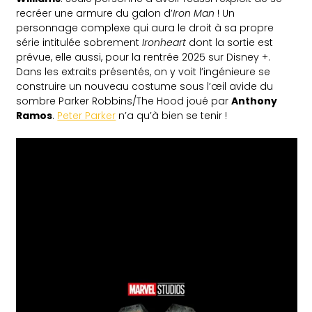
recréer une armure du galon d’
Iron Man
! Un
personnage complexe qui aura le droit à sa propre
série intitulée sobrement
Ironheart
dont la sortie est
prévue, elle aussi, pour la rentrée 2025 sur Disney +.
Dans les extraits présentés, on y voit l’ingénieure se
construire un nouveau costume sous l’œil avide du
sombre Parker Robbins/The Hood joué par
Anthony
Ramos
.
Peter Parker
n’a qu’à bien se tenir !