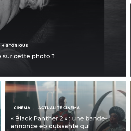
 HISTORIQUE
e sur cette photo ?
CINÉMA
,
ACTUALITÉ CINÉMA
« Black Panther 2 » : une bande-
annonce éblouissante qui