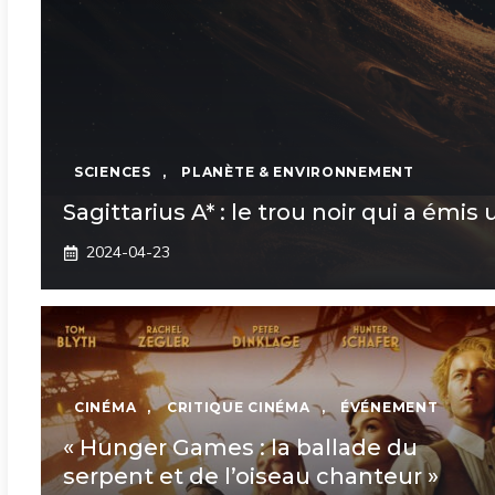
SCIENCES
,
PLANÈTE & ENVIRONNEMENT
Sagittarius A* : le trou noir qui a émis 
2024-04-23
CINÉMA
,
CRITIQUE CINÉMA
,
ÉVÉNEMENT
« Hunger Games : la ballade du
serpent et de l’oiseau chanteur »