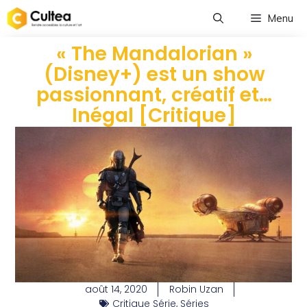
Menu
« The Mandalorian »
(Disney+) est un show
passionnant, créatif et…
Inégal [Critique]
août 14, 2020
Robin Uzan
Critique Série
,
Séries