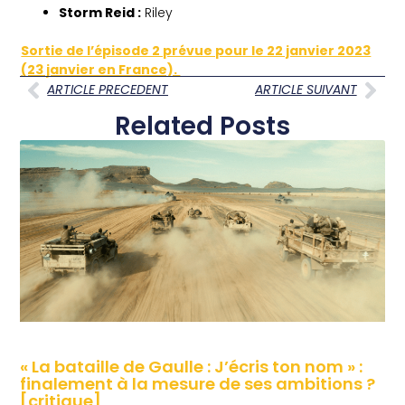
Storm Reid :
Riley
Sortie de l’épisode 2 prévue pour le 22 janvier 2023
(23 janvier en France).
ARTICLE PRECEDENT
ARTICLE SUIVANT
Related Posts
« La bataille de Gaulle : J’écris ton nom » :
finalement à la mesure de ses ambitions ?
[critique]