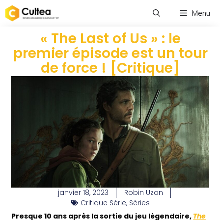
Menu
« The Last of Us » : le
premier épisode est un tour
de force ! [Critique]
janvier 18, 2023
Robin Uzan
Critique Série
,
Séries
Presque 10 ans après la sortie du jeu légendaire,
The