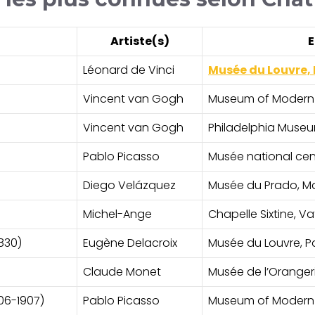
Artiste(s)
Léonard de Vinci
Musée du Louvre, 
Vincent van Gogh
Museum of Modern 
Vincent van Gogh
Philadelphia Muse
Pablo Picasso
Musée national cent
Diego Velázquez
Musée du Prado, M
)
Michel-Ange
Chapelle Sixtine, V
830)
Eugène Delacroix
Musée du Louvre, Pa
Claude Monet
Musée de l’Orangeri
06-1907)
Pablo Picasso
Museum of Modern A