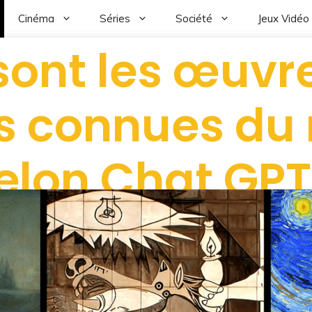
Cinéma
Séries
Société
Jeux Vidéo
sont les œuvre
us connues d
elon Chat GPT