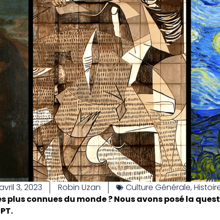
avril 3, 2023
Robin Uzan
Culture Générale
,
Histoir
es plus connues du monde ? Nous avons posé la question
GPT.