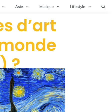
Asie
Musique
Lifestyle
s d’art
u monde
) ?