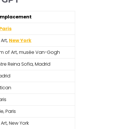
Emplacement
Paris
Art,
New York
um of Art, musée Van-Gogh
re Reina Sofia, Madrid
adrid
atican
ris
e, Paris
rt, New York