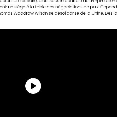
érer son territoire, alors sous le contrôle de l’Empire allema
nir un siège à la table des négociations de paix. Cepend
Thomas Woodrow Wilson se désolidarise de la Chine. Dès lo