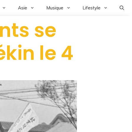
Asie
Musique
Lifestyle
nts se
kin le 4