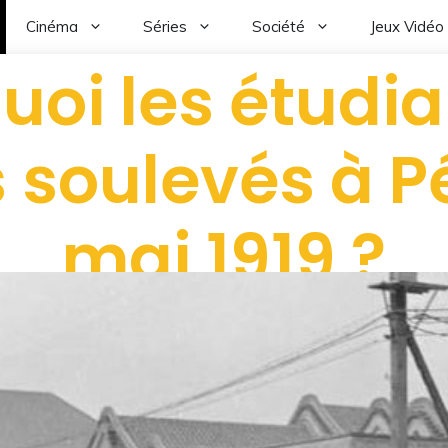
Cinéma
Séries
Société
Jeux Vidéo
uoi les étudia
s soulevés à Pé
mai 1919 ?