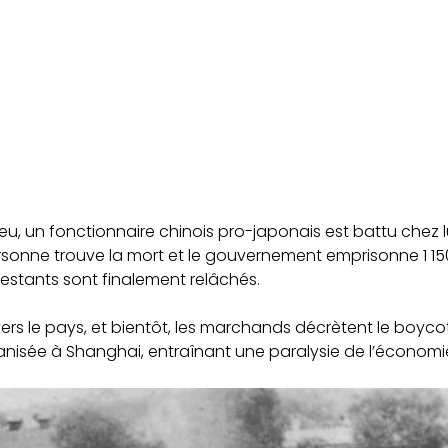
eu, un fonctionnaire chinois pro-japonais est battu chez l
rsonne trouve la mort et le gouvernement emprisonne 1 150
festants sont finalement relâchés.
s le pays, et bientôt, les marchands décrètent le boycott
anisée à Shanghai, entraînant une paralysie de l’économi