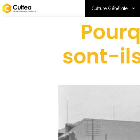
Culture Générale
Pourq
sont-il