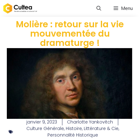
Menu
Molière : retour sur la vie
mouvementée du
dramaturge !
janvier 9, 2023
Charlotte Yankovitch
Culture Générale
,
Histoire
,
Littérature & Cie
,
Personnalité Historique