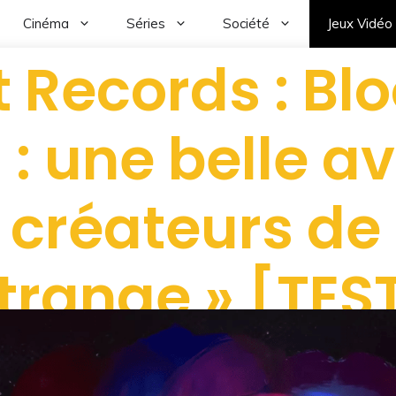
Cinéma
Séries
Société
Jeux Vidéo
t Records : B
 : une belle a
 créateurs de «
trange » [TES