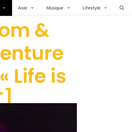
Asie
Musique
Lifestyle
loom &
venture
 Life is
T]