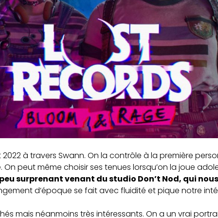
t 2022 à travers Swann. On la contrôle à la première perso
. On peut même choisir ses tenues lorsqu’on la joue adol
st peu surprenant venant du studio Don’t Nod, qui nous
gement d’époque se fait avec fluidité et pique notre intér
hés mais néanmoins très intéressants. On a un vrai portrai