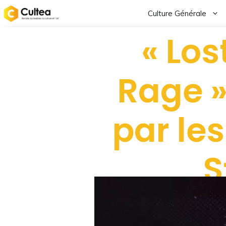
Culture Générale
« Los
Rage »
par les
S