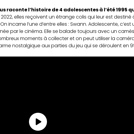
us raconte l’histoire de 4 adolescentes à l’été 1995 qu
022, elles reçoivent un étrange colis qui leur est destiné à
On incarne l’une d’entre elles : Swann. Adolescente, c’est u
nnée par le cinéma. Elle se balade toujours avec un camés
ombreux moments à collecter et on peut utiliser la caméra
rme nostalgique aux parties du jeu qui se déroulent en 9