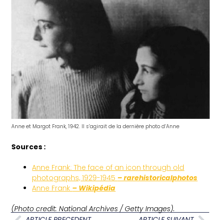
Anne et Margot Frank, 1942. Il s’agirait de la dernière photo d’Anne
Sources :
Anne Frank: The face of an icon through old
photographs, 1929-1945
– rarehistoricalphotos
Anne Frank
– Wikipédia
(Photo credit: National Archives / Getty Images).
ARTICLE PRECEDENT
ARTICLE SUIVANT