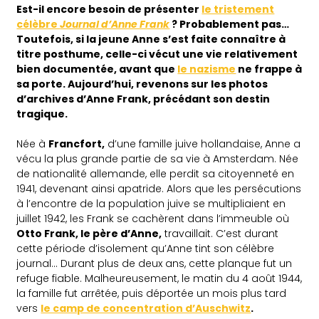
Est-il encore besoin de présenter
le tristement
célèbre
Journal d’Anne Frank
? Probablement pas…
Toutefois, si la jeune Anne s’est faite connaître à
titre posthume, celle-ci vécut une vie relativement
bien documentée, avant que
le nazisme
ne frappe à
sa porte. Aujourd’hui, revenons sur les photos
d’archives d’Anne Frank, précédant son destin
tragique.
Née à
Francfort,
d’une famille juive hollandaise, Anne a
vécu la plus grande partie de sa vie à Amsterdam. Née
de nationalité allemande, elle perdit sa citoyenneté en
1941, devenant ainsi apatride. Alors que les persécutions
à l’encontre de la population juive se multipliaient en
juillet 1942, les Frank se cachèrent dans l’immeuble où
Otto Frank, le père d’Anne,
travaillait. C’est durant
cette période d’isolement qu’Anne tint son célèbre
journal… Durant plus de deux ans, cette planque fut un
refuge fiable. Malheureusement, le matin du 4 août 1944,
la famille fut arrêtée, puis déportée un mois plus tard
vers
le camp de concentration d’Auschwitz
.