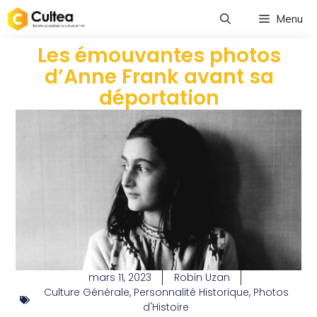
Menu
Les émouvantes photos
d’Anne Frank avant sa
déportation
mars 11, 2023
Robin Uzan
Culture Générale
,
Personnalité Historique
,
Photos
d'Histoire