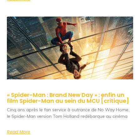
« Spider-Man : Brand New Day » : enfin un
film Spider-Man au sein du MCU [critique]
Cinq ans après le fan service à outrance de No Way Home,
le Spider-Man version Tom Holland redébarque au cinéma
Read More