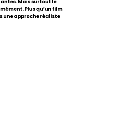
iantes. Mais surtout le
rmément. Plus qu’un film
ns une approche réaliste