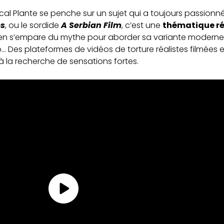
scal Plante se penche sur un sujet qui a toujours passionné
es
, ou le sordide
A Serbian Film
, c’est une
thématique ré
ien s’empare du mythe pour aborder sa variante moderne
… Des plateformes de vidéos de torture réalistes filmées e
à la recherche de sensations fortes.