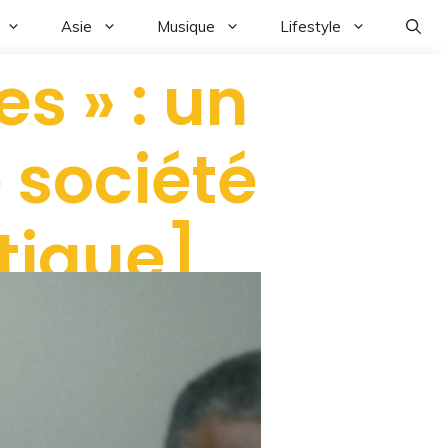
Asie
Musique
Lifestyle
s » : un
e société
tique]