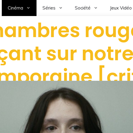
Cinéma
Séries
Société
Jeux Vidéo
hambres rouge
çant sur notr
mporaine [cri