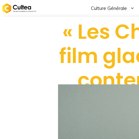
Culture Générale
« Les C
film gla
conte