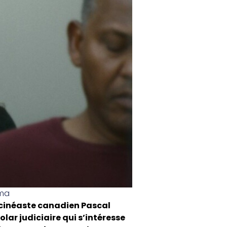
éma
 cinéaste canadien Pascal
polar judiciaire qui s’intéresse