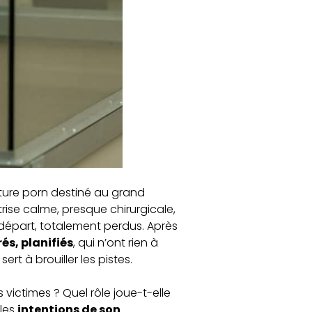
ture porn destiné au grand
rise calme, presque chirurgicale,
 départ, totalement perdus. Après
és, planifiés
, qui n’ont rien à
sert à brouiller les pistes.
 victimes ? Quel rôle joue-t-elle
 les
intentions de son