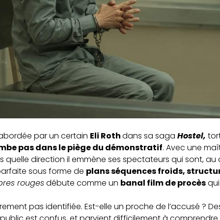
abordée par un certain
Eli Roth
dans sa saga
Hostel,
tor
ombe pas dans le piège du démonstratif
. Avec une maît
s quelle direction il emmène ses spectateurs qui sont, au
parfaite sous forme de
plans séquences froids, structur
res rouges
débute comme un
banal film de procès
qui 
ement pas identifiée. Est-elle un proche de l’accusé ? Des
 public est confus, et parvient difficilement à comprendre