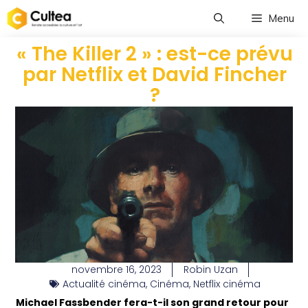
Menu
« The Killer 2 » : est-ce prévu
par Netflix et David Fincher
?
novembre 16, 2023
Robin Uzan
Actualité cinéma
,
Cinéma
,
Netflix cinéma
Michael Fassbender fera-t-il son grand retour pour