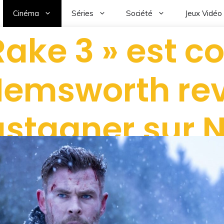
Cinéma
Séries
Société
Jeux Vidéo
Rake 3 » est c
Hemsworth re
stagner sur N