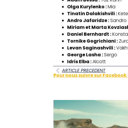
Olga Kurylenko :
Mia
Tinatin Dalakishvili :
Kete
Andro Jafaridze :
Sandro
Miriam et Marta Kovziashv
Daniel Bernhardt :
Konsta
Tornike Gogrichiani :
Zura
Levan Saginashvili :
Vakh
George Lasha :
Sergo
Idris Elba :
Alcott
ARTICLE PRECEDENT
Pour nous suivre sur Facebook