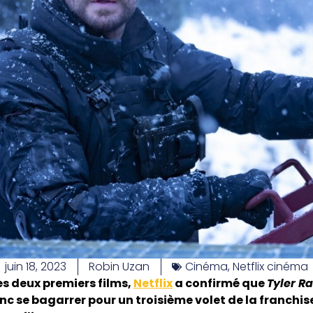
juin 18, 2023
Robin Uzan
Cinéma
,
Netflix cinéma
es deux premiers films,
Netflix
a confirmé que
Tyler R
 se bagarrer pour un troisième volet de la franchise.