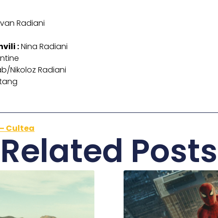
van Radiani
ili :
Nina Radiani
ntine
b/Nikoloz Radiani
tang
 – Cultea
Related Posts