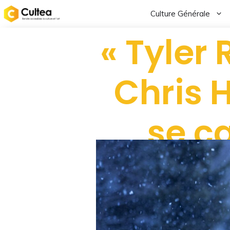
Culture Générale
« Tyler 
Chris 
se ca