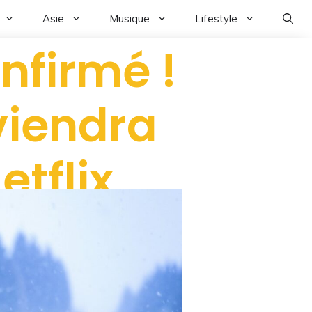
Asie
Musique
Lifestyle
onfirmé !
viendra
etflix