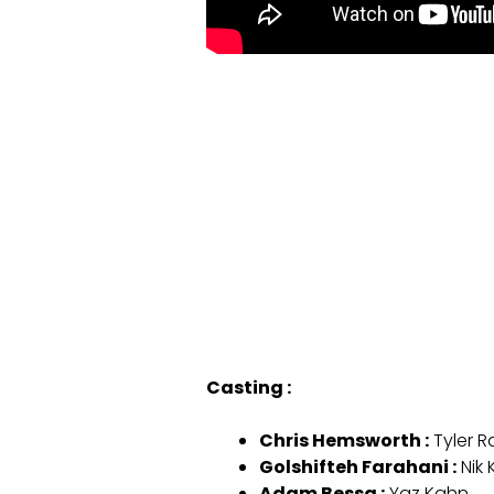
Casting :
Chris Hemsworth :
Tyler R
Golshifteh Farahani :
Nik 
Adam Bessa :
Yaz Kahn