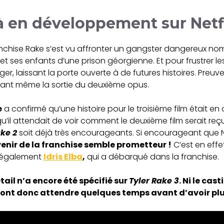
 en développement sur Netf
nchise Rake s’est vu affronter un gangster dangereux no
t ses enfants d’une prison géorgienne. Et pour frustrer le
anger, laissant la porte ouverte à de futures histoires. Preu
avant même la sortie du deuxième opus.
e
a confirmé qu’une histoire pour le troisième film était 
l attendait de voir comment le deuxième film serait reçu.
ake 2
soit déjà très encourageants. Si encourageant que Ne
venir de la franchise semble prometteur !
C’est en effet
 également
Idris Elba
,
qui a débarqué dans la franchise.
il n’a encore été spécifié sur
Tyler Rake 3
. Ni le cas
ront donc attendre quelques temps avant d’avoir pl