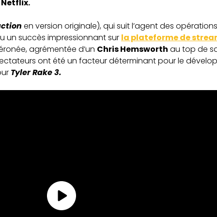
Netflix.
action
en version originale), qui suit l’agent des opérations
nu un succès impressionnant sur
la plateforme de stre
téronée, agrémentée d’un
Chris Hemsworth
au top de sa
pectateurs ont été un facteur déterminant pour le dével
our
Tyler Rake 3​.