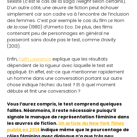
sexiste (c’est le cas de la saga
Twilight
selon certains).
D’un autre côté, une œuvre de fiction peut échouer
simplement car son cadre va à l’encontre de l’inclusion
des femmes. C’est par exemple le cas du film
Le Nom
de la rose
(1980) d’Umerto Eco. De plus, des films
contenant peu de personnages en général ne
passeront sans doute pas le test, comme
Gravity
(2013).
Enfin,
Faith Lawrence
explique que les résultats
dépendent de la rigueur avec laquelle le test est
appliqué. En effet, est-ce que mentionner rapidement
un homme dans une conversation portant sur autre
chose indique l’échec du test ? Et à quel moment
débute et finit une conversation ?
Vous l’aurez compris, le test comprend quelques
failles. Néanmoins, il reste nécessaire puisqu’il
signale le manque de représentation féminine dans
les œuvres de fiction.
Un article du
New York Times
publié en 2014
indique même que le pourcentage de
rôles féminins avec dialogue n’a que très peu