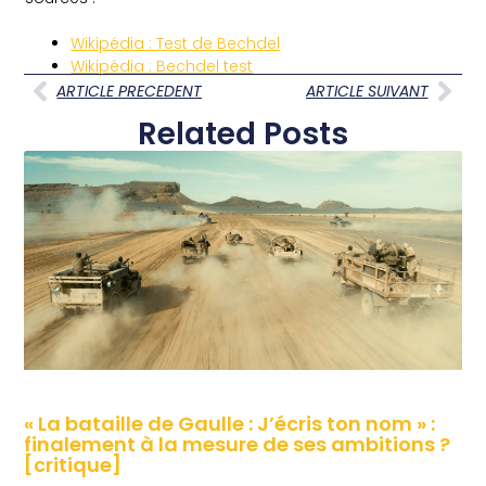
Wikipédia : Test de Bechdel
Wikipédia : Bechdel test
ARTICLE PRECEDENT
ARTICLE SUIVANT
Related Posts
« La bataille de Gaulle : J’écris ton nom » :
finalement à la mesure de ses ambitions ?
[critique]