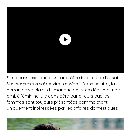
Elle a aussi expliqué plus tard s’être inspirée de l’essai
Une chambre à soi
de Virginia Woolf. Dans celui-ci, la
narratrice se plaint du manque de livres décrivant une
amitié féminine. Elle considère par ailleurs que les
femmes sont toujours présentées comme étant
uniquement intéressées par les affaires domestiques.