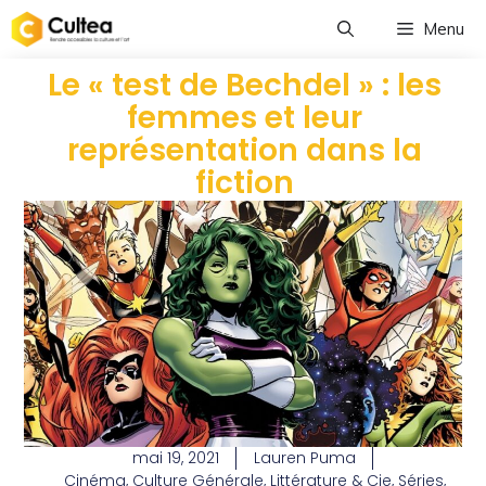
Menu
Le « test de Bechdel » : les
femmes et leur
représentation dans la
fiction
mai 19, 2021
Lauren Puma
Cinéma
,
Culture Générale
,
Littérature & Cie
,
Séries
,