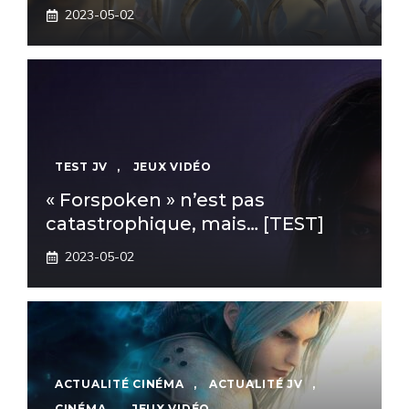
2023-05-02
TEST JV
,
JEUX VIDÉO
« Forspoken » n’est pas
catastrophique, mais… [TEST]
2023-05-02
ACTUALITÉ CINÉMA
,
ACTUALITÉ JV
,
CINÉMA
,
JEUX VIDÉO