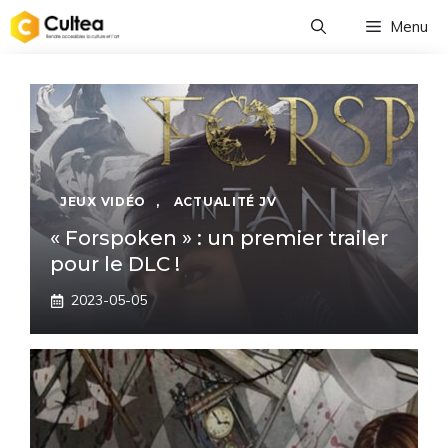
Aller
Menu
au
contenu
JEUX VIDÉO
,
ACTUALITÉ JV
« Forspoken » : un premier trailer
pour le DLC !
2023-05-05