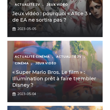
ACTUALITÉ JV
,
JEUX VIDÉO
Jeux vidéo : pourquoi « Alice 3 »
de EA ne sortira pas ?
2023-05-05
ACTUALITÉ CINÉMA
,
ACTUALITÉ JV
,
CINÉMA
,
JEUX VIDÉO
« Super Mario Bros. Le film » :
Illumination prêt à faire trembler
Disney ?
2023-05-04