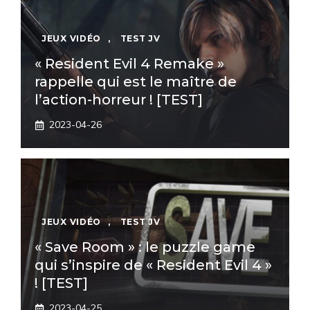
JEUX VIDÉO
,
TEST JV
« Resident Evil 4 Remake »
rappelle qui est le maître de
l’action-horreur ! [TEST]
2023-04-26
JEUX VIDÉO
,
TEST JV
« Save Room » : le puzzle game
qui s’inspire de « Resident Evil 4 »
! [TEST]
2023-04-25