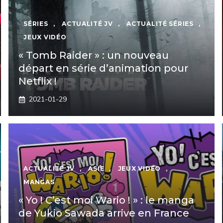
SÉRIES
,
ACTUALITÉ JV
,
ACTUALITÉ SÉRIES
,
JEUX VIDÉO
« Tomb Raider » : un nouveau
départ en série d’animation pour
Netflix !
2021-01-29
ACTUALITÉ JV
,
ASIE
,
JEUX VIDÉO
,
MANGAS
« Yo ! C’est moi Wario ! » : le manga
de Yukio Sawada arrive en France