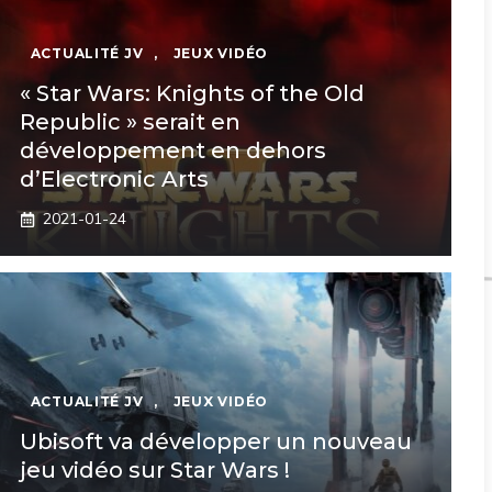
ACTUALITÉ JV
,
JEUX VIDÉO
« Star Wars: Knights of the Old
Republic » serait en
développement en dehors
d’Electronic Arts
2021-01-24
ACTUALITÉ JV
,
JEUX VIDÉO
Ubisoft va développer un nouveau
jeu vidéo sur Star Wars !