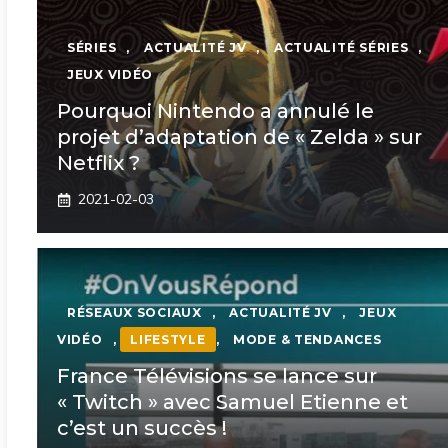
SÉRIES
,
ACTUALITÉ JV
,
ACTUALITÉ SÉRIES
,
JEUX VIDÉO
Pourquoi Nintendo a annulé le
projet d’adaptation de « Zelda » sur
Netflix ?
2021-02-03
RÉSEAUX SOCIAUX
,
ACTUALITÉ JV
,
JEUX
VIDÉO
,
LIFESTYLE
,
MODE & TENDANCES
France Télévisions se lance sur
« Twitch » avec Samuel Etienne et
c’est un succès !