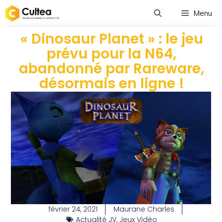
Menu
« Dinosaur Planet » : le jeu
prévu pour la N64,
abandonné par Rareware,
désormais en ligne !
février 24, 2021
Maurane Charles
Actualité JV
,
Jeux Vidéo