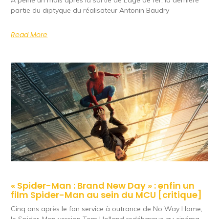
partie du diptyque du réalisateur Antonin Baudry
Read More
« Spider-Man : Brand New Day » : enfin un
film Spider-Man au sein du MCU [critique]
Cinq ans après le fan service à outrance de No Way Home,
le Spider-Man version Tom Holland redébarque au cinéma