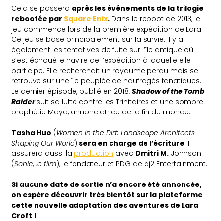
Cela se passera
après les événements de la trilogie
rebootée par
Square Enix
.
Dans le reboot de 2013, le
jeu commence lors de la première expédition de Lara.
Ce jeu se base principalement sur la survie. Il y a
également les tentatives de fuite sur l’île antique où
s’est échoué
.
le navire de l’expédition à laquelle elle
participe. Elle recherchait un royaume perdu mais se
retrouve sur une île peuplée de naufragés fanatiques.
Le dernier épisode, publié en 2018,
Shadow of the Tomb
Raider
suit sa lutte contre les Trinitaires et une sombre
prophétie Maya, annonciatrice de la fin du monde.
Tasha Huo
(
Women in the Dirt: Landscape Architects
Shaping Our World
)
sera en charge de l’écriture
. Il
assurera aussi la
production
avec
Dmitri M.
Johnson
(
Sonic, le film
), le fondateur et PDG de dj2 Entertainment.
Si aucune date de sortie n’a encore été annoncée,
on espère découvrir très bientôt sur la plateforme
cette nouvelle adaptation des aventures de Lara
Croft !