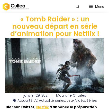
Menu
« Tomb Raider » : un
nouveau départ en série
d’animation pour Netflix !
janvier 29, 2021
Maurane Charles
Actualité JV
,
Actualité séries
,
Jeux Vidéo
,
Séries
Hier sur Twitter,
Netflix
a annoncé la préparation