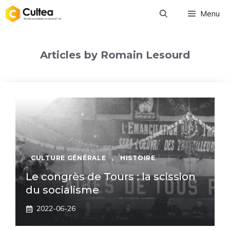
Aller
Menu
au
contenu
Articles by Romain Lesourd
CULTURE GÉNÉRALE
,
HISTOIRE
Le congrès de Tours : la scission
du socialisme
2022-06-26