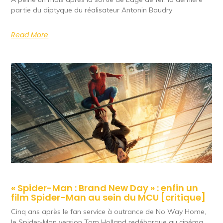
partie du diptyque du réalisateur Antonin Baudry
Read More
« Spider-Man : Brand New Day » : enfin un
film Spider-Man au sein du MCU [critique]
Cinq ans après le fan service à outrance de No Way Home,
le Spider-Man version Tom Holland redébarque au cinéma