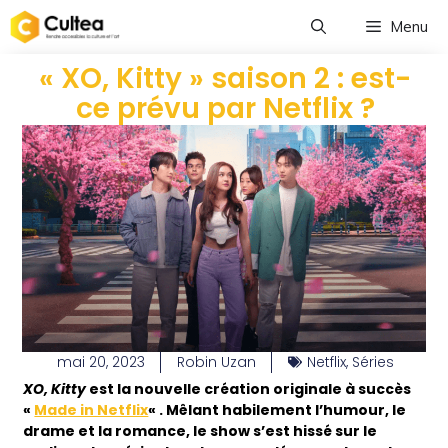
Menu
« XO, Kitty » saison 2 : est-
ce prévu par Netflix ?
mai 20, 2023
Robin Uzan
Netflix
,
Séries
XO, Kitty
est la nouvelle création originale à succès
«
Made in Netflix
« . Mêlant habilement l’humour, le
drame et la romance, le show s’est hissé sur le