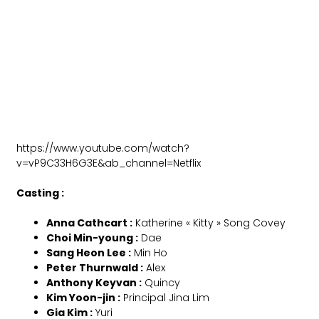
https://www.youtube.com/watch?
v=vP9C33H6G3E&ab_channel=Netflix
Casting :
Anna Cathcart :
Katherine « Kitty » Song Covey
Choi Min-young :
Dae
Sang Heon Lee :
Min Ho
Peter Thurnwald :
Alex
Anthony Keyvan :
Quincy
Kim Yoon-jin :
Principal Jina Lim
Gia Kim :
Yuri