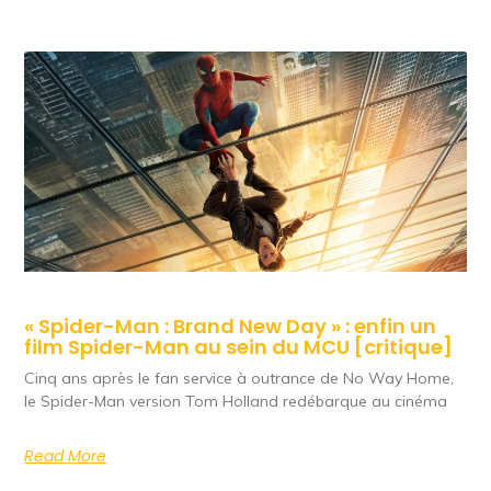
« Spider-Man : Brand New Day » : enfin un
film Spider-Man au sein du MCU [critique]
Cinq ans après le fan service à outrance de No Way Home,
le Spider-Man version Tom Holland redébarque au cinéma
Read More