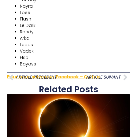
Nayra
Lpee
Flash
Le Dark
Randy
Arka
Ledos
Vadek
Elso
Bayass
Pour nous suivre sur Facebook – Cultea
ARTICLE PRECEDENT
ARTICLE SUIVANT
Related Posts