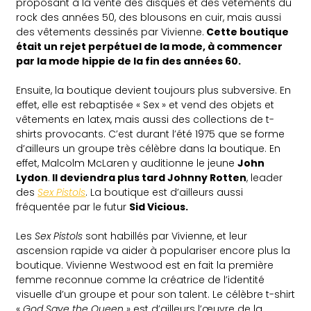
proposant à la vente des disques et des vêtements du
rock des années 50, des blousons en cuir, mais aussi
des vêtements dessinés par Vivienne.
Cette boutique
était un rejet perpétuel de la mode, à commencer
par la mode hippie de la fin des années 60.
Ensuite, la boutique devient toujours plus subversive. En
effet, elle est rebaptisée « Sex » et vend des objets et
vêtements en latex, mais aussi des collections de t-
shirts provocants. C’est durant l’été 1975 que se forme
d’ailleurs un groupe très célèbre dans la boutique. En
effet, Malcolm McLaren y auditionne le jeune
John
Lydon
.
Il deviendra plus tard Johnny Rotten
, leader
des
Sex Pistols
. La boutique est d’ailleurs aussi
fréquentée par le futur
Sid Vicious.
Les
Sex Pistols
sont habillés par Vivienne, et leur
ascension rapide va aider à populariser encore plus la
boutique. Vivienne Westwood est en fait la première
femme reconnue comme la créatrice de l’identité
visuelle d’un groupe et pour son talent. Le célèbre t-shirt
«
God Save the Queen
» est d’ailleurs l’œuvre de la