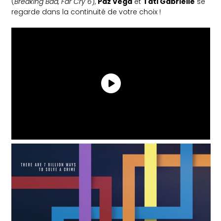
(
Breaking Bad, Far Cry 6
),
Paz Vega
et
Tati Gabrielle
se
regarde dans la continuité de votre choix !