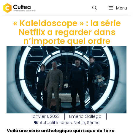
Menu
« Kaleidoscope » : la série
Netflix a regarder dans
n’importe quel ordre
janvier 1, 2023
Emeric Gallego
Actualité séries
,
Netflix
,
Séries
Voilà une série anthologique qui risque de faire