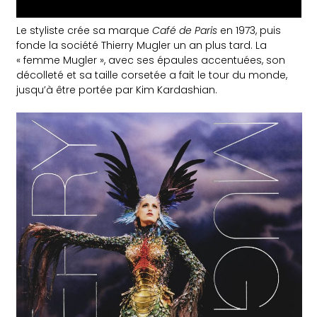
Le styliste crée sa marque
Café de Paris
en 1973, puis
fonde la société Thierry Mugler un an plus tard. La
« femme Mugler », avec ses épaules accentuées, son
décolleté et sa taille corsetée a fait le tour du monde,
jusqu’à être portée par Kim Kardashian.