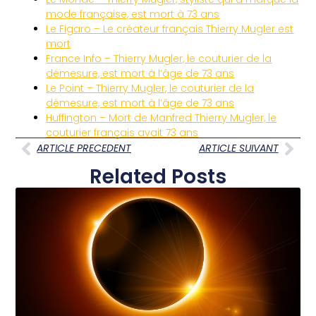
mode française, est mort à 73 ans
Le Figaro – Le créateur français Thierry Mugler est
mort
France Info – Thierry Mugler, le couturier de la
démesure, est mort à l’âge de 73 ans
Le Point – Thierry Mugler, le couturier de la
démesure, est mort à l’âge de 73 ans
Huffington – Mort de Manfred Thierry Mugler, le
couturier français avait 73 ans
ARTICLE PRECEDENT
ARTICLE SUIVANT
Related Posts