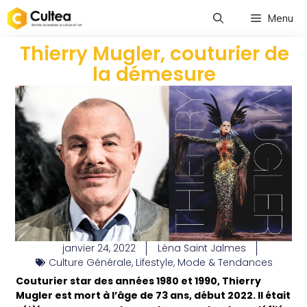
Menu
Thierry Mugler, couturier de
la démesure
janvier 24, 2022
Léna Saint Jalmes
Culture Générale
,
Lifestyle
,
Mode & Tendances
Couturier star des années 1980 et 1990, Thierry
Mugler est mort à l’âge de 73 ans, début 2022. Il était