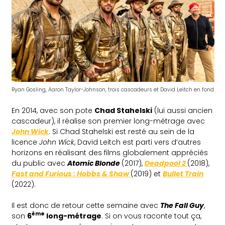
Ryan Gosling, Aaron Taylor-Johnson, trois cascadeurs et David Leitch en fond
En 2014, avec son pote
Chad Stahelski
(lui aussi ancien
cascadeur), il réalise son premier long-métrage avec
John Wick
. Si Chad Stahelski est resté au sein de la
licence
John Wick
, David Leitch est parti vers d’autres
horizons en réalisant des films globalement appréciés
du public avec
Atomic Blonde
(2017),
Deadpool 2
(2018),
Fast and Furious : Hobbs & Shaw
(2019) et
Bullet Train
(2022).
Il est donc de retour cette semaine avec
The Fall Guy
,
ème
son
6
long-métrage
. Si on vous raconte tout ça,