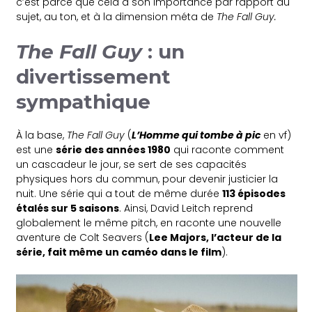
c’est parce que cela a son importance par rapport au
sujet, au ton, et à la dimension méta de
The Fall Guy.
The Fall Guy
: un
divertissement
sympathique
À la base,
The Fall Guy
(
L’Homme qui tombe à pic
en vf)
est une
série des années 1980
qui raconte comment
un cascadeur le jour, se sert de ses capacités
physiques hors du commun, pour devenir justicier la
nuit. Une série qui a tout de même durée
113 épisodes
étalés sur 5 saisons
. Ainsi, David Leitch reprend
globalement le même pitch, en raconte une nouvelle
aventure de Colt Seavers (
Lee Majors, l’acteur de la
série, fait même un caméo dans le film
).