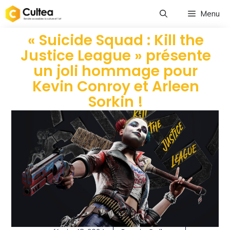
Menu
« Suicide Squad : Kill the
Justice League » présente
un joli hommage pour
Kevin Conroy et Arleen
Sorkin !