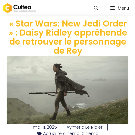
Menu
« Star Wars: New Jedi Order
» : Daisy Ridley appréhende
de retrouver le personnage
de Rey
mai 11, 2025
Aymeric Le Ribler
Actualité cinéma
,
Cinéma