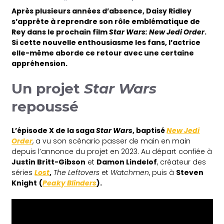
Après plusieurs années d’absence, Daisy Ridley
s’apprête à reprendre son rôle emblématique de
Rey dans le prochain film
Star Wars: New Jedi Order
.
Si cette nouvelle enthousiasme les fans, l’actrice
elle-même aborde ce retour avec une certaine
appréhension.
Un projet
Star Wars
repoussé
L’épisode X de la saga
Star Wars
, baptisé
New Jedi
Order
, a vu son scénario passer de main en main
depuis l’annonce du projet en 2023. Au départ confiée à
Justin Britt-Gibson
et
Damon Lindelof
, créateur des
séries
Lost
,
The Leftovers
et
Watchmen
, puis à
Steven
Knight
(
Peaky Blinders
).