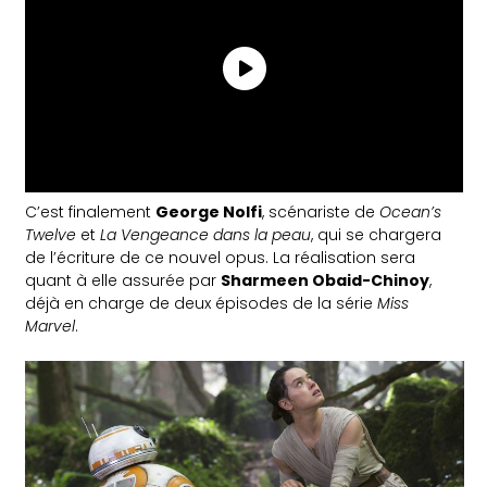
C’est finalement
George Nolfi
, scénariste de
Ocean’s
Twelve
et
La Vengeance dans la peau
, qui se chargera
de l’écriture de ce nouvel opus. La réalisation sera
quant à elle assurée par
Sharmeen Obaid-Chinoy
,
déjà en charge de deux épisodes de la série
Miss
Marvel
.