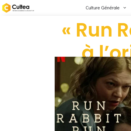
Culture Générale
« Run R
à l’o