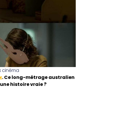
ix cinéma
x
. Ce long-métrage australien
ne histoire vraie ?