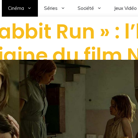
Cinéma
Séries
Société
Jeux Vidéo
abbit Run » : l’
rigine du film N