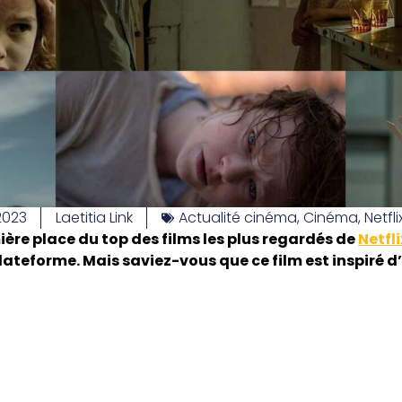
 2023
Laetitia Link
Actualité cinéma
,
Cinéma
,
Netfl
ère place du top des films les plus regardés de
Netfli
ateforme. Mais saviez-vous que ce film est inspiré d’u