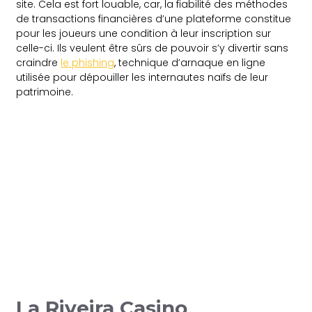
site. Cela est fort louable, car, la fiabilité des méthodes
de transactions financières d’une plateforme constitue
pour les joueurs une condition à leur inscription sur
celle-ci. Ils veulent être sûrs de pouvoir s’y divertir sans
craindre
le phishing
, technique d’arnaque en ligne
utilisée pour dépouiller les internautes naïfs de leur
patrimoine.
La Riveira Casino