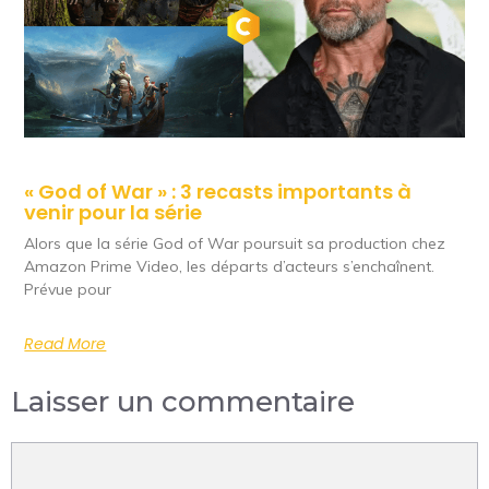
« God of War » : 3 recasts importants à
venir pour la série
Alors que la série God of War poursuit sa production chez
Amazon Prime Video, les départs d’acteurs s’enchaînent.
Prévue pour
Read More
Laisser un commentaire