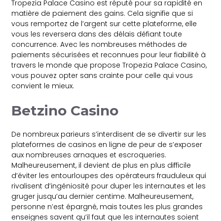
Tropezia Palace Casino est réputé pour sa rapidité en
matière de paiement des gains. Cela signifie que si
vous remportez de l’argent sur cette plateforme, elle
vous les reversera dans des délais défiant toute
concurrence. Avec les nombreuses méthodes de
paiements sécurisées et reconnues pour leur fiabilité à
travers le monde que propose Tropezia Palace Casino,
vous pouvez opter sans crainte pour celle qui vous
convient le mieux.
Betzino Casino
De nombreux parieurs s’interdisent de se divertir sur les
plateformes de casinos en ligne de peur de s’exposer
aux nombreuses arnaques et escroqueries.
Malheureusement, il devient de plus en plus difficile
d’éviter les entourloupes des opérateurs frauduleux qui
rivalisent d’ingéniosité pour duper les internautes et les
gruger jusqu’au dernier centime. Malheureusement,
personne n’est épargné, mais toutes les plus grandes
enseignes savent qu’il faut que les internautes soient