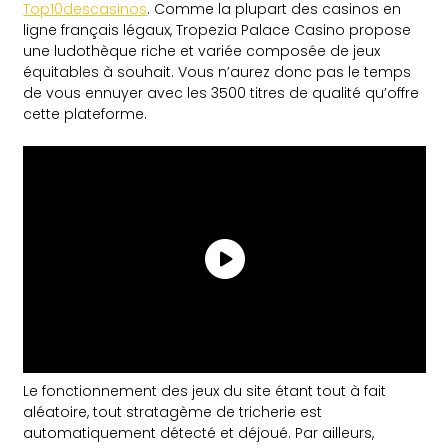
Top10descasinos
. Comme la plupart des casinos en
ligne français légaux, Tropezia Palace Casino propose
une ludothèque riche et variée composée de jeux
équitables à souhait. Vous n’aurez donc pas le temps
de vous ennuyer avec les 3500 titres de qualité qu’offre
cette plateforme.
Le fonctionnement des jeux du site étant tout à fait
aléatoire, tout stratagème de tricherie est
automatiquement détecté et déjoué. Par ailleurs,