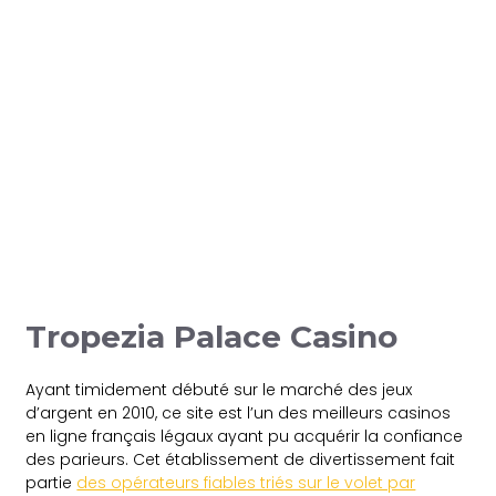
Tropezia Palace Casino
Ayant timidement débuté sur le marché des jeux
d’argent en 2010, ce site est l’un des meilleurs casinos
en ligne français légaux ayant pu acquérir la confiance
des parieurs. Cet établissement de divertissement fait
partie
des opérateurs fiables triés sur le volet par