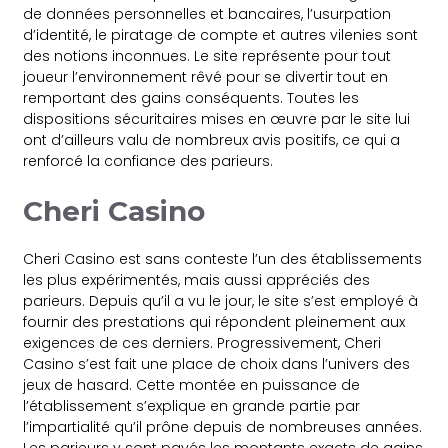
de données personnelles et bancaires, l’usurpation
d’identité, le piratage de compte et autres vilenies sont
des notions inconnues. Le site représente pour tout
joueur l’environnement rêvé pour se divertir tout en
remportant des gains conséquents. Toutes les
dispositions sécuritaires mises en œuvre par le site lui
ont d’ailleurs valu de nombreux avis positifs, ce qui a
renforcé la confiance des parieurs.
Cheri Casino
Cheri Casino est sans conteste l’un des établissements
les plus expérimentés, mais aussi appréciés des
parieurs. Depuis qu’il a vu le jour, le site s’est employé à
fournir des prestations qui répondent pleinement aux
exigences de ces derniers. Progressivement, Cheri
Casino s’est fait une place de choix dans l’univers des
jeux de hasard. Cette montée en puissance de
l’établissement s’explique en grande partie par
l’impartialité qu’il prône depuis de nombreuses années.