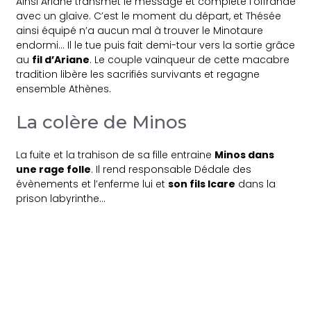
Ainsi Ariane transmet le message et complète l’offrande
avec un glaive. C’est le moment du départ, et Thésée
ainsi équipé n’a aucun mal à trouver le Minotaure
endormi… Il le tue puis fait demi-tour vers la sortie grâce
au
fil d’Ariane
. Le couple vainqueur de cette macabre
tradition libère les sacrifiés survivants et regagne
ensemble Athènes.
La colère de Minos
La fuite et la trahison de sa fille entraine
Minos dans
une rage folle
. Il rend responsable Dédale des
évènements et l’enferme lui et
son fils Icare
dans la
prison labyrinthe…