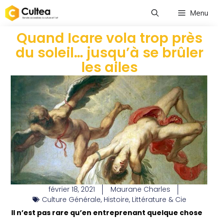
Menu
Quand Icare vola trop près
du soleil… jusqu’à se brûler
les ailes
février 18, 2021
Maurane Charles
Culture Générale
,
Histoire
,
Littérature & Cie
Il n’est pas rare qu’en entreprenant quelque chose