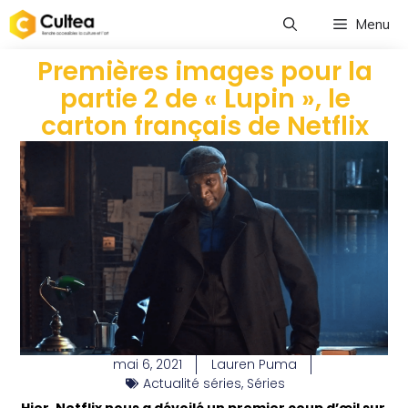
Menu
Premières images pour la
partie 2 de « Lupin », le
carton français de Netflix
mai 6, 2021
Lauren Puma
Actualité séries
,
Séries
Hier, Netflix nous a dévoilé un premier coup d’œil sur