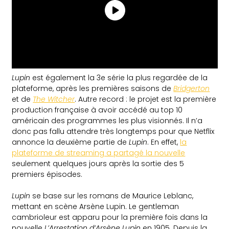
Lupin
est également la 3e série la plus regardée de la
plateforme, après les premières saisons de
Bridgerton
et de
The Witcher
. Autre record : le projet est la première
production française à avoir accédé au top 10
américain des programmes les plus visionnés. Il n’a
donc pas fallu attendre très longtemps pour que Netflix
annonce la deuxième partie de
Lupin
. En effet,
la
plateforme de streaming a partagé la nouvelle
seulement quelques jours après la sortie des 5
premiers épisodes.
Lupin
se base sur les romans de Maurice Leblanc,
mettant en scène Arsène Lupin. Le gentleman
cambrioleur est apparu pour la première fois dans la
nouvelle
L’Arrestation d’Arsène Lupin
en 1905. Depuis la