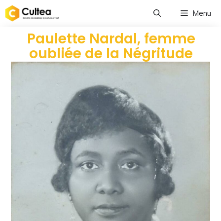
Menu
Paulette Nardal, femme
oubliée de la Négritude