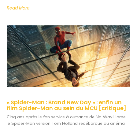
Read More
« Spider-Man : Brand New Day » : enfin un
film Spider-Man au sein du MCU [critique]
Cinq ans après le fan service à outrance de No Way Home,
le Spider-Man version Tom Holland redébarque au cinéma