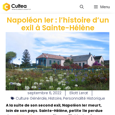
Menu
Napoléon Ier : l’histoire d’un
exil à Sainte-Hélène
septembre 6, 2022
Eliott Lerat
Culture Générale
,
Histoire
,
Personnalité Historique
A la suite de son second exil, Napoléon Ier meurt,
loin de son pays. Sainte-Hélène, petite île perdue