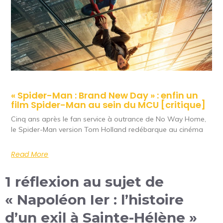
« Spider-Man : Brand New Day » : enfin un
film Spider-Man au sein du MCU [critique]
Cinq ans après le fan service à outrance de No Way Home,
le Spider-Man version Tom Holland redébarque au cinéma
Read More
1 réflexion au sujet de
« Napoléon Ier : l’histoire
d’un exil à Sainte-Hélène »