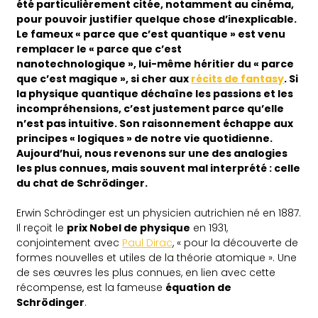
été particulièrement citée, notamment au cinéma,
pour pouvoir justifier quelque chose d’inexplicable.
Le fameux « parce que c’est quantique » est venu
remplacer le « parce que c’est
nanotechnologique », lui-même héritier du « parce
que c’est magique », si cher aux
récits de fantasy
.
Si
la physique quantique déchaîne les passions et les
incompréhensions, c’est justement parce qu’elle
n’est pas intuitive. Son raisonnement échappe aux
principes « logiques » de notre vie quotidienne.
Aujourd’hui, nous revenons sur une des analogies
les plus connues, mais souvent mal interprété : celle
du chat de Schrödinger.
Erwin Schrödinger est un physicien autrichien né en 1887.
Il reçoit le
prix Nobel de physique
en 1931,
conjointement avec
Paul Dirac
, « pour la découverte de
formes nouvelles et utiles de la théorie atomique ». Une
de ses œuvres les plus connues, en lien avec cette
récompense, est la fameuse
équation de
Schrödinger
.