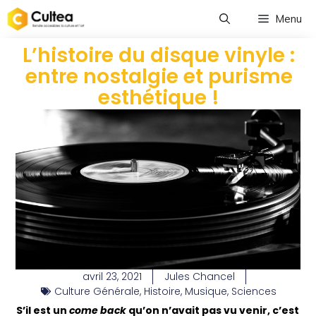
Menu
L’histoire du disque vinyle :
entre nostalgie et purisme
esthétique !
avril 23, 2021
Jules Chancel
Culture Générale
,
Histoire
,
Musique
,
Sciences
S’il est un
come back
qu’on n’avait pas vu venir, c’est