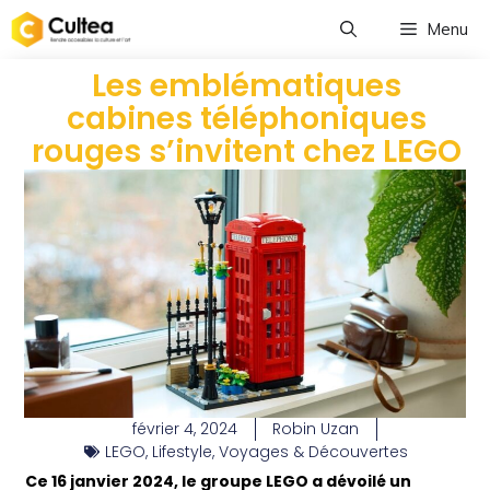
Menu
Les emblématiques
cabines téléphoniques
rouges s’invitent chez LEGO
février 4, 2024
Robin Uzan
LEGO
,
Lifestyle
,
Voyages & Découvertes
Ce 16 janvier 2024, le groupe LEGO a dévoilé un