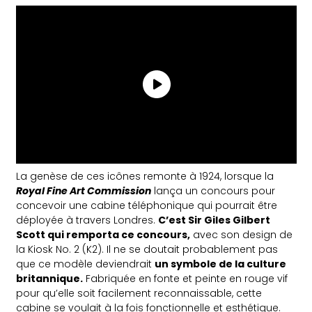
La genèse de ces icônes remonte à 1924, lorsque la
Royal Fine Art Commission
lança un concours pour
concevoir une cabine téléphonique qui pourrait être
déployée à travers Londres.
C’est Sir Giles Gilbert
Scott qui remporta ce concours,
avec son design de
la Kiosk No. 2 (K2). Il ne se doutait probablement pas
que ce modèle deviendrait
un symbole de la culture
britannique.
Fabriquée en fonte et peinte en rouge vif
pour qu’elle soit facilement reconnaissable, cette
cabine se voulait à la fois fonctionnelle et esthétique.