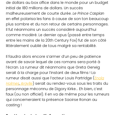
de dollars au box office dans le monde pour un budget
initial de 180 millions de dollars. Un succès
malheureusement de courte durée.
Le Prince Caspian
en effet polarisa les fans à cause de son ton beaucoup
plus sombre et du non retour de certains personnages.
Il fut néanmoins un succès considéré aujourd’hui
comme modéré. Le dernier opus (passé entre temps
entre les mains de la 20th Century Fox) fut de son côté
littéralement oublié de tous malgré sa rentabilité.
Il faudra alors encore s’armer d’un peu de patience
avant de savoir lequel de ces romans sera porté à
l’écran. La rumeur dit néanmoins que Greta Gerwig
serait à la charge pour l’instant de deux films ! La
rumeur disait aussi que l’acteur Louis Partridge (
Enola
Holmes
,
Argylle
) serait au rendez-vous sous les traits du
personnage méconnu de Digory Kirke… Eh bien, c’est
faux (ou non officiel). Il en va de même pour les rumeurs
qui concerneraient la présence Saoirse Ronan au
casting !