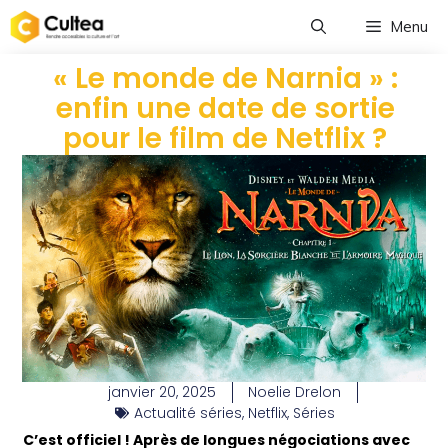
Menu
« Le monde de Narnia » :
enfin une date de sortie
pour le film de Netflix ?
janvier 20, 2025
Noelie Drelon
Actualité séries
,
Netflix
,
Séries
C’est officiel ! Après de longues négociations avec