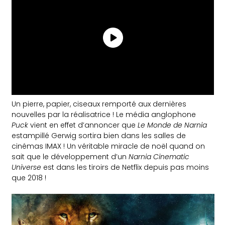
Un pierre, papier, ciseaux remporté aux dernières
nouvelles par la réalisatrice ! Le média anglophone
Puck
vient en effet d’annoncer que
Le Monde de Narnia
estampillé Gerwig sortira bien dans les salles de
cinémas IMAX ! Un véritable miracle de noël quand on
sait que le développement d’un
Narnia Cinematic
Universe
est dans les tiroirs de Netflix depuis pas moins
que 2018 !