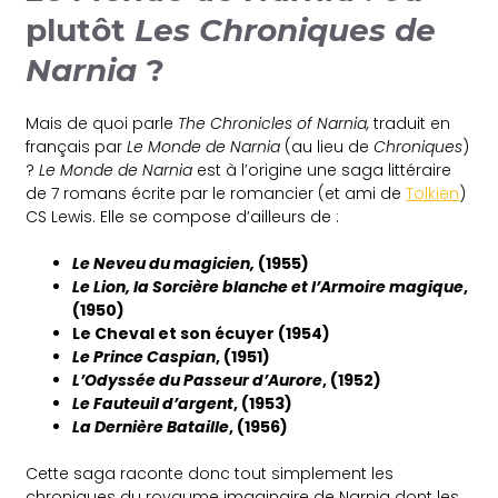
plutôt
Les Chroniques de
Narnia
?
Mais de quoi parle
The Chronicles of Narnia,
traduit en
français par
Le Monde de Narnia
(au lieu de
Chroniques
)
?
Le Monde de Narnia
est à l’origine une saga littéraire
de 7 romans écrite par le romancier (et ami de
Tolkien
)
CS Lewis. Elle se compose d’ailleurs de :
Le Neveu du magicien,
(1955)
Le Lion, la Sorcière blanche et l’Armoire magique
,
(1950)
Le Cheval et son écuyer (1954)
Le Prince Caspian
, (1951)
L’Odyssée du Passeur d’Aurore
, (1952)
Le Fauteuil d’argent
, (1953)
La Dernière Bataille
, (1956)
Cette saga raconte donc tout simplement les
chroniques du royaume imaginaire de Narnia dont les