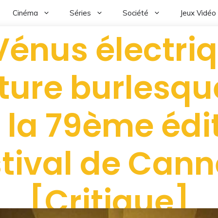
Cinéma
Séries
Société
Jeux Vidéo
Vénus électriq
ture burlesqu
 la 79ème édi
tival de Cann
[Critique]