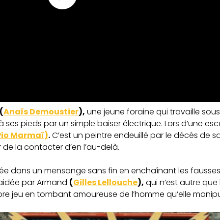
(
Anaïs Demoustier
),
une jeune foraine qui travaille sous
 ses pieds par un simple baiser électrique. Lors d’une e
Pio Marmaï)
.
C’est un peintre endeuillé par le décès de 
 de la contacter d’en l’au-delà.
ée dans un mensonge sans fin en enchaînant les fausses
a aidée par Armand
(
Gilles Lellouche
),
qui n’est autre que l
opre jeu en tombant amoureuse de l’homme qu’elle manipu