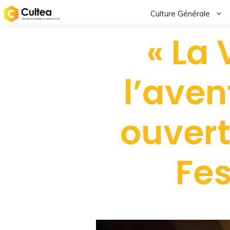
Culture Générale
« La 
l’aven
ouvert
Fes