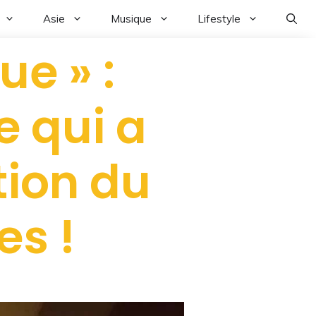
Asie
Musique
Lifestyle
ue » :
e qui a
tion du
es !