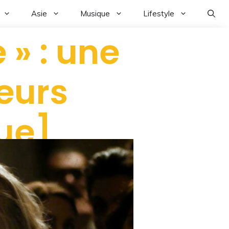
Asie
Musique
Lifestyle
 » : une
eurs
que]