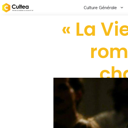
Culture Générale
« La Vi
rom
cha