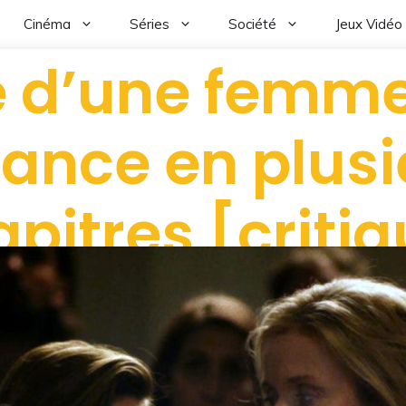
Cinéma
Séries
Société
Jeux Vidéo
e d’une femme
ance en plusi
pitres [criti