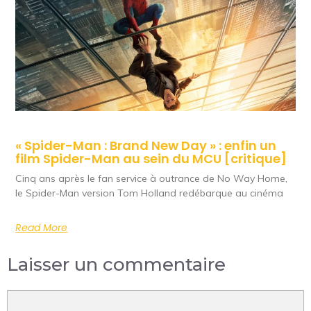
« Spider-Man : Brand New Day » : enfin un
film Spider-Man au sein du MCU [critique]
Cinq ans après le fan service à outrance de No Way Home,
le Spider-Man version Tom Holland redébarque au cinéma
Read More
Laisser un commentaire