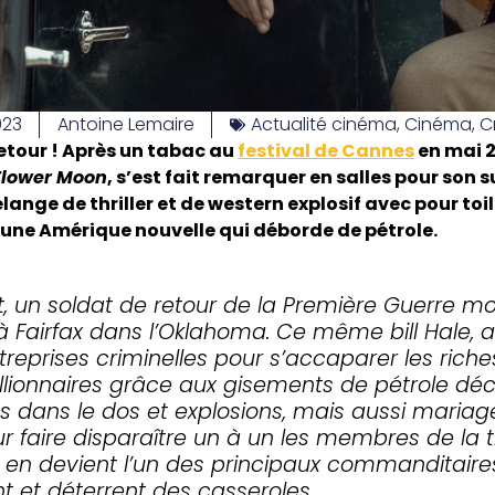
023
Antoine Lemaire
Actualité cinéma
,
Cinéma
,
C
retour ! Après un tabac au
festival de Cannes
en mai 2
 Flower Moon
, s’est fait remarquer en salles pour son su
ange de thriller et de western explosif avec pour toil
 une Amérique nouvelle qui déborde de pétrole.
, un soldat de retour de la Première Guerre mond
 à Fairfax dans l’Oklahoma. Ce même bill Hale, ali
reprises criminelles pour s’accaparer les rich
llionnaires grâce aux gisements de pétrole déco
dans le dos et explosions, mais aussi mariage
ur faire disparaître un à un les membres de la
et en devient l’un des principaux commanditaire
t et déterrent des casseroles…