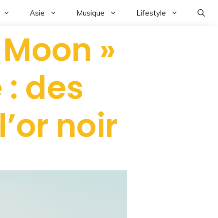
Asie
Musique
Lifestyle
r Moon »
 : des
’or noir