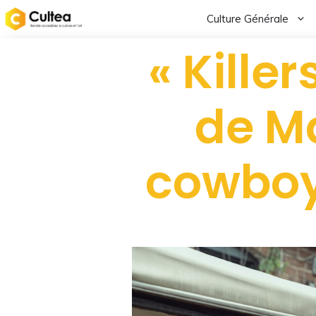
Culture Générale
« Kille
de Ma
cowboys