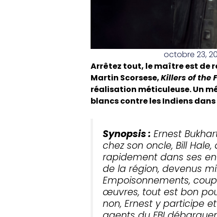
octobre 23, 2
Arrêtez tout, le maître est de 
Martin Scorsese,
Killers of the
réalisation méticuleuse. Un mél
blancs contre les Indiens dans
Synopsis :
Ernest Bukhart
chez son oncle, Bill Hale,
rapidement dans ses ent
de la région, devenus mi
Empoisonnements, coups 
œuvres, tout est bon po
non, Ernest y participe 
agents du FBI débarquen