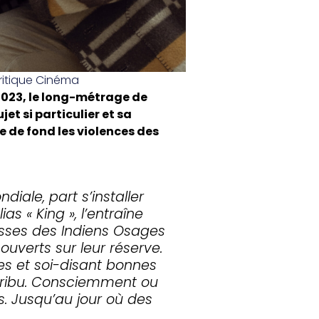
ritique Cinéma
023, le long-métrage de
jet si particulier et sa
e de fond les violences des
iale, part s’installer
as « King », l’entraîne
esses des Indiens Osages
uverts sur leur réserve.
s et soi-disant bonnes
 tribu. Consciemment ou
s. Jusqu’au jour où des