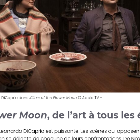
o DiCaprio dans
Killers of the Flower Moon
© Apple TV +
lower Moon
, de l’art à tous les
t Leonardo DiCaprio est puissante. Les scènes qui opposen
 on se délecte de chacune de leurs confrontations. De Nir