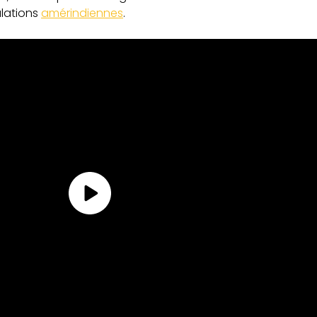
ulations
amérindiennes
.