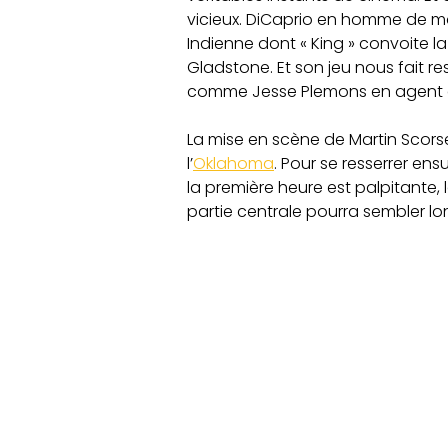
vicieux. DiCaprio en homme de mai
Indienne dont « King » convoite l
Gladstone. Et son jeu nous fait re
comme Jesse Plemons en agent du 
La mise en scène de Martin Scorse
l’
Oklahoma
. Pour se resserrer ens
la première heure est palpitante, 
partie centrale pourra sembler l