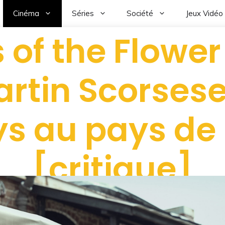
Cinéma
Séries
Société
Jeux Vidéo
rs of the Flowe
rtin Scorsese
 au pays de l
[critique]