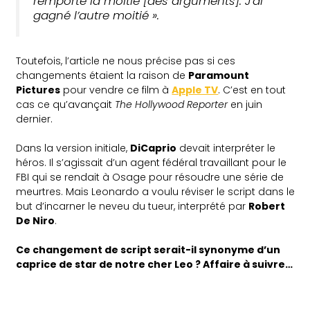
remporté la moitié [des arguments]. J’ai
gagné l’autre moitié »
.
Toutefois, l’article ne nous précise pas si ces
changements étaient la raison de
Paramount
Pictures
pour vendre ce film à
Apple TV
. C’est en tout
cas ce qu’avançait
The Hollywood Reporter
en juin
dernier.
Dans la version initiale,
DiCaprio
devait interpréter le
héros. Il s’agissait d’un agent fédéral travaillant pour le
FBI qui se rendait à Osage pour résoudre une série de
meurtres. Mais Leonardo a voulu réviser le script dans le
but d’incarner le neveu du tueur, interprété par
Robert
De Niro
.
Ce changement de script serait-il synonyme d’un
caprice de star de notre cher Leo ? Affaire à suivre…