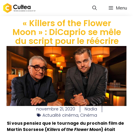
Menu
« Killers of the Flower
Moon » : DiCaprio se mêle
du script pour le réécrire
novembre 21, 2020
Nadia
Actualité cinéma
,
Cinéma
Si vous pensiez que le tournage du prochain film de
Martin Scorsese (
Killers of the Flower Moon
) était