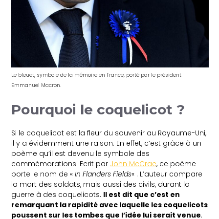
Le bleuet, symbole de la mémoire en France, porté par le président
Emmanuel Macron.
Pourquoi le coquelicot ?
Si le coquelicot est la fleur du souvenir au Royaume-Uni,
il y a évidemment une raison. En effet, c’est grâce à un
poème qu’il est devenu le symbole des
commémorations. Ecrit par
John McCrae
, ce poème
porte le nom de «
In Flanders Fields
« . L’auteur compare
la mort des soldats, mais aussi des civils, durant la
guerre à des coquelicots.
Il est dit que c’est en
remarquant la rapidité avec laquelle les coquelicots
poussent sur les tombes que l’idée lui serait venue
.