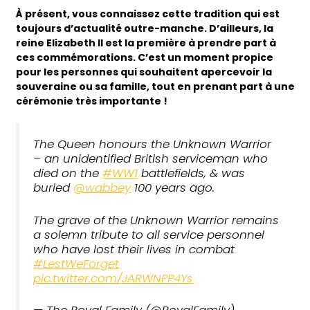
À présent, vous connaissez cette tradition qui est
toujours d’actualité outre-manche. D’ailleurs, la
reine Elizabeth II est la première à prendre part à
ces commémorations. C’est un moment propice
pour les personnes qui souhaitent apercevoir la
souveraine ou sa famille, tout en prenant part à une
cérémonie très importante !
The Queen honours the Unknown Warrior
– an unidentified British serviceman who
died on the
#WW1
battlefields, & was
buried
@wabbey
100 years ago.
The grave of the Unknown Warrior remains
a solemn tribute to all service personnel
who have lost their lives in combat
#LestWeForget
pic.twitter.com/JARWNPP4Ys
— The Royal Family (@RoyalFamily)