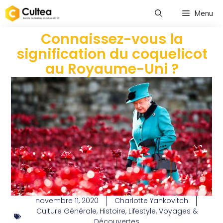
Menu
Connaissez-vous la
signification du coquelicot
au Royaume-Uni ?
novembre 11, 2020
Charlotte Yankovitch
Culture Générale
,
Histoire
,
Lifestyle
,
Voyages &
Découvertes