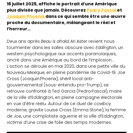
16 juillet 2025, affiche le portrait d’une Amérique
plus divisée que jamais. Découvrez
Pedro Pascal
et
Joaquin Phoenix
dans ce qui semble être une œuvre
proche du documentaire, mélangeant le réel et
l’horreur…
Deux ans après
Beau is afraid
, Ari Aster revient nous
tourmenter dans les salles obscure avec
Eddington
, un
western psychologique aux accents paranoïaques,
ancré dans une Amérique au bord de l’implosion…
L’action se déroule en mai 2020, dans une petite ville du
Nouveau‑Mexique, en pleine pandémie de Covid-19. Joe
Cross (Joaquin Phoenix), shérif local anti-
gouvernemental (sous-entendu pro-Trump), se
retrouve confronté à Ted Garcia (Pedro Pascal), maire
de la ville d’Eddington, en pleine campagne électorale
en vue d’être réélu. Autour de ce duel de cowboy
moderne, gravite Louise Cross (Emma Stone), la femme
de Joe, une complotiste aguerrie et la ville d’Eddington,
victime d’une crise de folie des temps modernes.