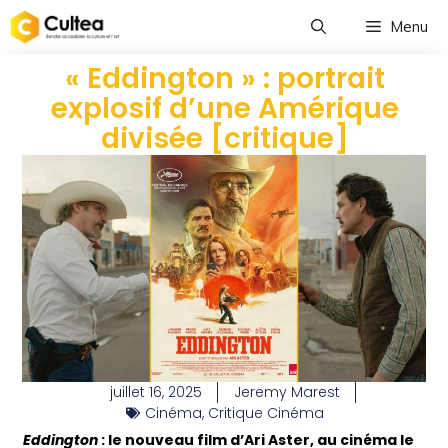
Menu
« Eddington » : portrait
explosif d’une Amérique
divisée [critique]
juillet 16, 2025
Jeremy Marest
Cinéma
,
Critique Cinéma
Eddington
: le nouveau film d’Ari Aster, au cinéma le