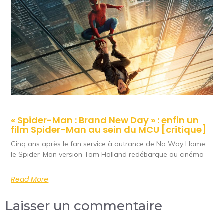
« Spider-Man : Brand New Day » : enfin un
film Spider-Man au sein du MCU [critique]
Cinq ans après le fan service à outrance de No Way Home,
le Spider-Man version Tom Holland redébarque au cinéma
Read More
Laisser un commentaire