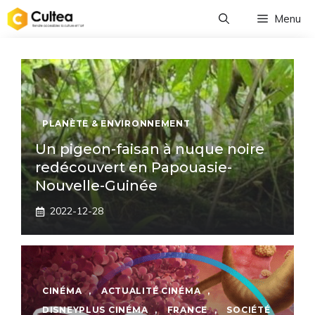
Aller
Menu
au
contenu
PLANÈTE & ENVIRONNEMENT
Un pigeon-faisan à nuque noire
redécouvert en Papouasie-
Nouvelle-Guinée
2022-12-28
CINÉMA
,
ACTUALITÉ CINÉMA
,
DISNEYPLUS CINÉMA
,
FRANCE
,
SOCIÉTÉ