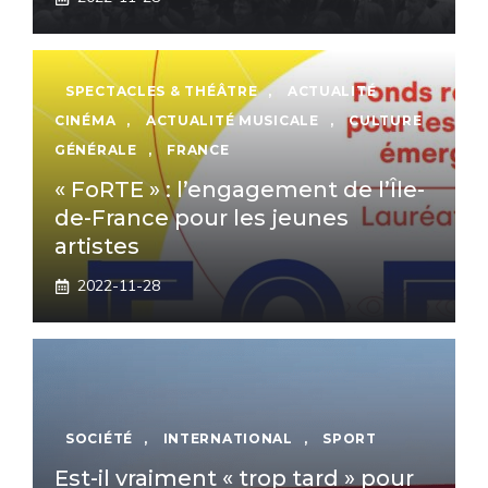
SPECTACLES & THÉÂTRE
,
ACTUALITÉ
CINÉMA
,
ACTUALITÉ MUSICALE
,
CULTURE
GÉNÉRALE
,
FRANCE
« FoRTE » : l’engagement de l’Île-
de-France pour les jeunes
artistes
2022-11-28
SOCIÉTÉ
,
INTERNATIONAL
,
SPORT
Est-il vraiment « trop tard » pour